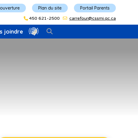
'ouverture
Plan du site
Portail Parents
450 621-2500
carrefour@cssmi.qc.ca
s joindre