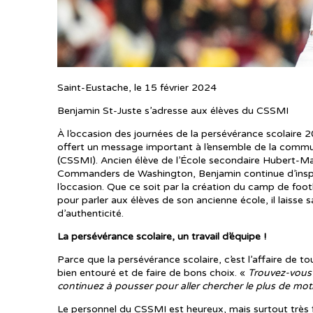
Saint-Eustache, le 15 février 2024
Benjamin St-Juste s’adresse aux élèves du CSSMI
À l’occasion des journées de la persévérance scolaire 2
offert un message important à l’ensemble de la commun
(CSSMI). Ancien élève de l’École secondaire Hubert-Ma
Commanders de Washington, Benjamin continue d’inspirer
l’occasion. Que ce soit par la création du camp de footb
pour parler aux élèves de son ancienne école, il laiss
d’authenticité.
La persévérance scolaire, un travail d’équipe !
Parce que la persévérance scolaire, c’est l’affaire de 
bien entouré et de faire de bons choix. «
Trouvez-vous 
continuez à pousser pour aller chercher le plus de moti
Le personnel du CSSMI est heureux, mais surtout très fie