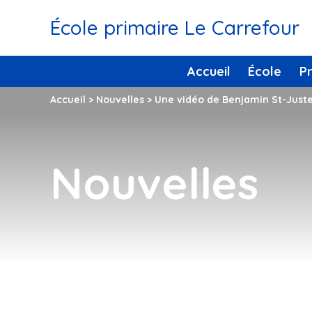
École primaire Le Carrefour
Accueil
École
P
Accueil
>
Nouvelles
>
Une vidéo de Benjamin St-Juste
Nouvelles