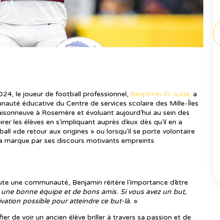
Benjamin St-Juste,
024, le joueur de football professionnel,
a
auté éducative du Centre de services scolaire des Mille-Îles
isonneuve à Rosemère et évoluant aujourd’hui au sein des
 les élèves en s’impliquant auprès d’eux dès qu’il en a
all «de retour aux origines » ou lorsqu’il se porte volontaire
e sa marque par ses discours motivants empreints
toute une communauté, Benjamin réitère l’importance d’être
une bonne équipe et de bons amis. Si vous avez un but,
vation possible pour atteindre ce but-là.
»
r de voir un ancien élève briller à travers sa passion et de