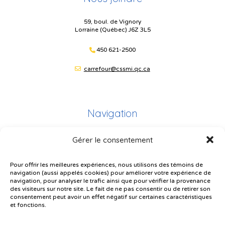
59, boul. de Vignory
Lorraine (Québec) J6Z 3L5
450 621-2500
carrefour@cssmi.qc.ca
Navigation
Gérer le consentement
Plan du site
Portail Parents
Pour offrir les meilleures expériences, nous utilisons des témoins de
navigation (aussi appelés cookies) pour améliorer votre expérience de
Plainte – service à l’élève
navigation, pour analyser le trafic ainsi que pour vérifier la provenance
des visiteurs sur notre site. Le fait de ne pas consentir ou de retirer son
Politique de confidentialité
consentement peut avoir un effet négatif sur certaines caractéristiques
et fonctions.