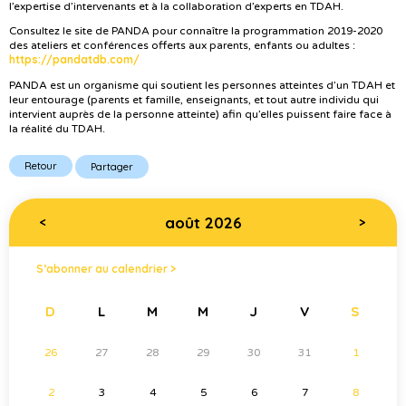
l’expertise d’intervenants et à la collaboration d’experts en TDAH.
Consultez le site de PANDA pour connaître la programmation 2019-2020
des ateliers et conférences offerts aux parents, enfants ou adultes :
https://pandatdb.com/
PANDA est un organisme qui soutient les personnes atteintes d’un TDAH et
leur entourage (parents et famille, enseignants, et tout autre individu qui
intervient auprès de la personne atteinte) afin qu’elles puissent faire face à
la réalité du TDAH.
Retour
Partager
août 2026
<
>
S’abonner au calendrier >
D
L
M
M
J
V
S
26
27
28
29
30
31
1
2
3
4
5
6
7
8