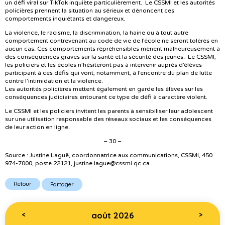
un défi viral sur TikTok inquiète particulièrement. Le CSSMI et les autorités
policières prennent la situation au sérieux et dénoncent ces
comportements inquiétants et dangereux.
La violence, le racisme, la discrimination, la haine ou à tout autre
comportement contrevenant au code de vie de l’école ne seront tolérés en
aucun cas. Ces comportements répréhensibles mènent malheureusement à
des conséquences graves sur la santé et la sécurité des jeunes. Le CSSMI,
les policiers et les écoles n’hésiteront pas à intervenir auprès d’élèves
participant à ces défis qui vont, notamment, à l’encontre du plan de lutte
contre l’intimidation et la violence.
Les autorités policières mettent également en garde les élèves sur les
conséquences judiciaires entourant ce type de défi à caractère violent.
Le CSSMI et les policiers invitent les parents à sensibiliser leur adolescent
sur une utilisation responsable des réseaux sociaux et les conséquences
de leur action en ligne.
– 30 –
Source : Justine Laguë, coordonnatrice aux communications, CSSMI, 450
974-7000, poste 22121, justine.lague@cssmi.qc.ca
Retour
Partager
août 2026
<
>