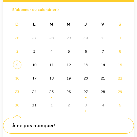
S’abonner au calendrier >
D
L
M
M
J
V
S
26
27
28
29
30
31
1
2
3
4
5
6
7
8
9
10
11
12
13
14
15
16
17
18
19
20
21
22
23
24
25
26
27
28
29
●
●
30
31
1
2
3
4
5
●
À ne pas manquer!