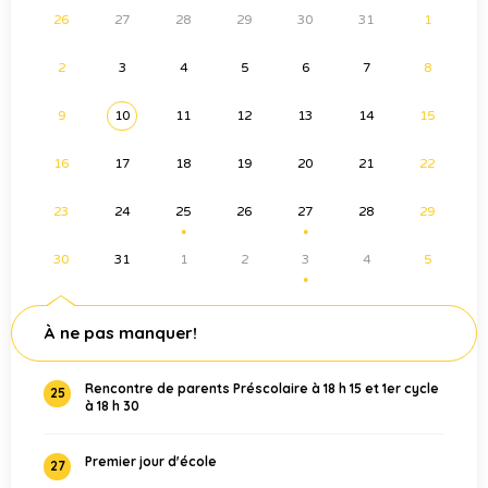
26
27
28
29
30
31
1
2
3
4
5
6
7
8
9
10
11
12
13
14
15
16
17
18
19
20
21
22
23
24
25
26
27
28
29
●
●
30
31
1
2
3
4
5
●
À ne pas manquer!
Rencontre de parents Préscolaire à 18 h 15 et 1er cycle
25
à 18 h 30
Premier jour d'école
27